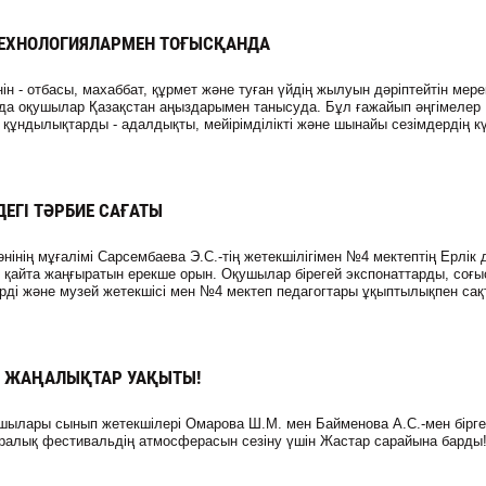
ЕХНОЛОГИЯЛАРМЕН ТОҒЫСҚАНДА
ін - отбасы, махаббат, құрмет және туған үйдің жылуын дәріптейтін мере
нда оқушылар Қазақстан аңыздарымен танысуда. Бұл ғажайып әңгімелер
 құндылықтарды - адалдықты, мейірімділікті және шынайы сезімдердің к
ДЕГІ ТӘРБИЕ САҒАТЫ
інің мұғалімі Сарсембаева Э.С.-тің жетекшілігімен №4 мектептің Ерлік 
х қайта жаңғыратын ерекше орын. Оқушылар бірегей экспонаттарды, соғы
ді және музей жетекшісі мен №4 мектеп педагогтары ұқыптылықпен сақ
Н ЖАҢАЛЫҚТАР УАҚЫТЫ!
ушылары сынып жетекшілері Омарова Ш.М. мен Байменова А.С.-мен бірг
аралық фестивальдің атмосферасын сезіну үшін Жастар сарайына барды