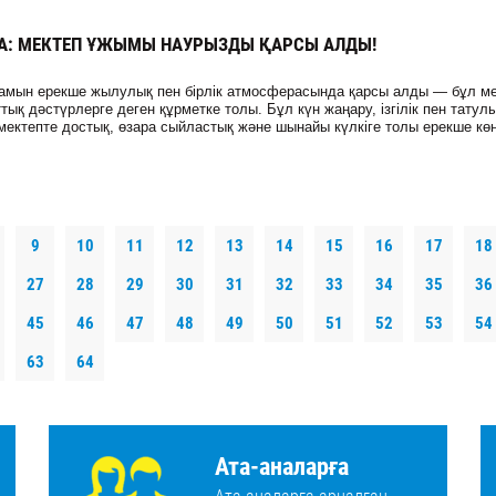
ТА: МЕКТЕП ҰЖЫМЫ НАУРЫЗДЫ ҚАРСЫ АЛДЫ!
мын ерекше жылулық пен бірлік атмосферасында қарсы алды — бұл м
ық дәстүрлерге деген құрметке толы. Бұл күн жаңару, ізгілік пен татул
ектепте достық, өзара сыйластық және шынайы күлкіге толы ерекше көң
9
10
11
12
13
14
15
16
17
18
27
28
29
30
31
32
33
34
35
36
45
46
47
48
49
50
51
52
53
54
63
64
Ата-аналарға