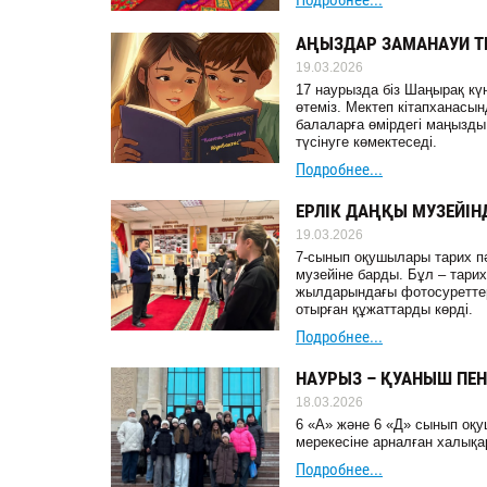
Подробнее...
АҢЫЗДАР ЗАМАНАУИ Т
19.03.2026
17 наурызда біз Шаңырақ күн
өтеміз. Мектеп кітапханасы
балаларға өмірдегі маңызды
түсінуге көмектеседі.
Подробнее...
ЕРЛІК ДАҢҚЫ МУЗЕЙІН
19.03.2026
7-сынып оқушылары тарих пән
музейіне барды. Бұл – тари
жылдарындағы фотосуреттер
отырған құжаттарды көрді.
Подробнее...
НАУРЫЗ – ҚУАНЫШ ПЕ
18.03.2026
6 «А» және 6 «Д» сынып оқ
мерекесіне арналған халық
Подробнее...