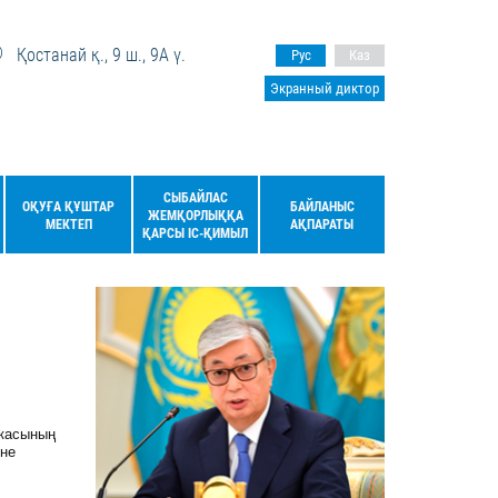
Қостанай қ., 9 ш., 9А ү.
Рус
Каз
Экранный диктор
СЫБАЙЛАС
ОҚУҒА ҚҰШТАР
БАЙЛАНЫС
ЖЕМҚОРЛЫҚҚА
МЕКТЕП
АҚПАРАТЫ
ҚАРСЫ ІС-ҚИМЫЛ
икасының
ене