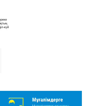
ереке
ықтың
іл-күй
Мұғалімдерге