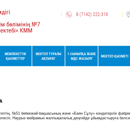
дігі
8 (7142) 222-318
ім бөлімінің №7
мектебі» КММ
МЕМЛЕКЕТТІК
МЕКТЕП ТУРАЛЫ
1-СЫНЫПҚА ЖӘНЕ
МЕКТЕП ҚЫЗМЕТІ
ҚЫЗМЕТТЕР
АҚПАРАТ
МДС ЖАЗЫЛУ
А
ктептің, №51 бөбекжай-бақшасының және «Баян Сұлу» кондитерлік фабр
рлесіп, Наурыз мейрамын жалпықалалық деңгейде ұйымдастыруға белс