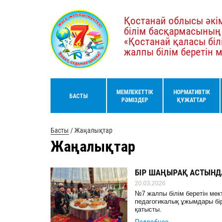
Қостанай облысы әкім
білім басқармасының
«Қостанай қаласы біл
жалпы білім беретін 
МЕМЛЕКЕТТІК
НОРМАТИВТІК
БАСТЫ
РӘМІЗДЕР
ҚҰЖАТТАР
Басты
/
Жаңалықтар
Жаңалықтар
БІР ШАҢЫРАҚ АСТЫНД
20.03.2026
№7 жалпы білім беретін ме
педагогикалық ұжымдары бі
қатысты.