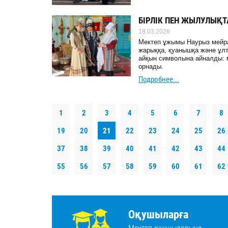
БІРЛІК ПЕН ЖЫЛУЛЫҚ
18.03.2026
Мектеп ұжымы Наурыз мейра
жарыққа, қуанышқа және ұлтт
айқын символына айналды: м
орнады.
Подробнее...
1
2
3
4
5
6
7
8
19
20
21
22
23
24
25
26
37
38
39
40
41
42
43
44
55
56
57
58
59
60
61
62
Оқушыларға