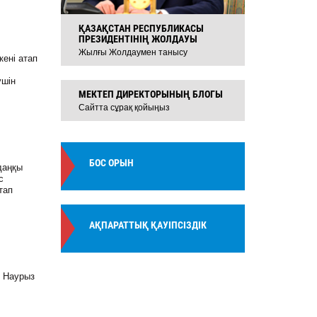
ҚАЗАҚСТАН РЕСПУБЛИКАСЫ
ПРЕЗИДЕНТІНІҢ ЖОЛДАУЫ
Жылғы Жолдаумен танысу
кені атап
үшін
МЕКТЕП ДИРЕКТОРЫНЫҢ БЛОГЫ
Сайтта сұрақ қойыңыз
БОС ОРЫН
даңқы
с
тап
АҚПАРАТТЫҚ ҚАУІПСІЗДІК
е Наурыз
!