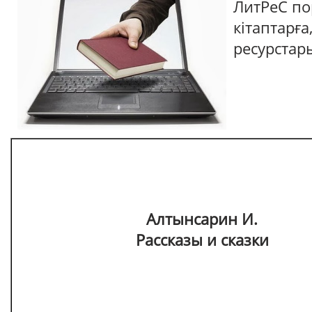
ЛитРеС по
кітаптарға
ресурстар
Алтынсарин И.
Рассказы и сказки