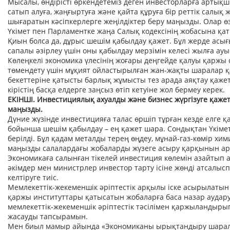
Мысалы, өндірісті өркендетеміз деген инвесторларға артықш
сатып алуға, жаңғыртуға және қайта құруға бір реттік салық 
шығаратын кәсіпкерлерге жеңілдіктер беру маңызды. Олар өзг
Үкімет пен Парламентке жаңа Салық кодексінің жобасына қа
Қиын болса да, дұрыс шешім қабылдау қажет. Бұл жерде асы
сапалы әзірлеу үшін оны қабылдау мерзімін келесі жылға ау
Көлеңкелі экономика үлесінің жоғары деңгейде қалуы қарж
төмендету үшін мұқият ойластырылған жан-жақты шаралар қ
бекеттеріне қатысты барлық жұмысты тез арада аяқтау қаже
кірістің басқа елдерге заңсыз өтіп кетуіне жол бермеу керек.
ЕКІНШІ. Инвестициялық ахуалды және бизнес жүргізуге қажет
маңызды.
Дүние жүзінде инвестицияға талас өршіп тұрған кезде елге қ
бойынша шешім қабылдау – ең қажет шара. Сондықтан Үкім
берілді. Бұл қадам металды терең өңдеу, мұнай-газ-көмір хи
маңызды салалардағы жобаларды жүзеге асыру қарқынын ар
Экономикаға салынған тікелей инвестиция көлемін азайтып а
әкімдер мен министрлер инвестор тарту ісіне жөнді атсалысп
келтіруге тиіс.
Мемлекеттік-жекеменшік әріптестік арқылы іске асырылатын
қаржы институттары қатысатын жобаларға баса назар аудар
мемлекеттік-жекеменшік әріптестік тәсілімен қаржыландыры
жасауды тапсырамын.
Мен биыл мамыр айында «Экономиканы ырықтандыру шарала