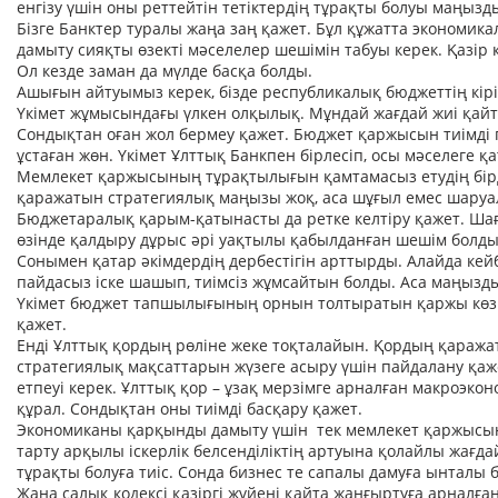
енгізу үшін оны реттейтін тетіктердің тұрақты болуы маңызд
Бізге Банктер туралы жаңа заң қажет. Бұл құжатта экономик
дамыту сияқты өзекті мәселелер шешімін табуы керек. Қазі
Ол кезде заман да мүлде басқа болды.
Ашығын айтуымыз керек, бізде республикалық бюджеттің кіріс
Үкімет жұмысындағы үлкен олқылық. Мұндай жағдай жиі қайтал
Сондықтан оған жол бермеу қажет. Бюджет қаржысын тиімді 
ұстаған жөн. Үкімет Ұлттық Банкпен бірлесіп, осы мәселеге 
Мемлекет қаржысының тұрақтылығын қамтамасыз етудің бірде
қаражатын стратегиялық маңызы жоқ, аса шұғыл емес шаруа
Бюджетаралық қарым-қатынасты да ретке келтіру қажет. Ша
өзінде қалдыру дұрыс әрі уақтылы қабылданған шешім болды. 
Сонымен қатар әкімдердің дербестігін арттырды. Алайда кейбі
пайдасыз іске шашып, тиімсіз жұмсайтын болды. Аса маңызд
Үкімет бюджет тапшылығының орнын толтыратын қаржы көзін
қажет.
Енді Ұлттық қордың рөліне жеке тоқталайын. Қордың қаражаты
стратегиялық мақсаттарын жүзеге асыру үшін пайдалану қаж
етпеуі керек. Ұлттық қор – ұзақ мерзімге арналған макроэк
құрал. Сондықтан оны тиімді басқару қажет.
Экономиканы қарқынды дамыту үшін тек мемлекет қаржысына 
тарту арқылы іскерлік белсенділіктің артуына қолайлы жағда
тұрақты болуға тиіс. Сонда бизнес те сапалы дамуға ынталы 
Жаңа салық кодексі қазіргі жүйені қайта жаңғыртуға арналған