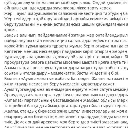
субсидия алу үшін жасалған көзбояушылық. Ондай қылмыстық 
айналысқан адамдарды жауапкершілікке тарту керек.
Жер – ауыл шаруашылығы саласына инвестиция тартудың бас
Жер телімдерін қайтару жөніндегі арнайы комиссия әкімдік
беру туралы екі мыңнан астам заңсыз шешім қабылдағанын 
қажет.
Заңсыз алынып, пайдаланылмай жатқан жер оңтайландырылға
пайдаланушы оған инвестиция салып, адал еңбек етіп жатса,
көркейтіп, тұрғындарға тұрақты жұмыс беріп отырғанын да е
Көптеген меншік иесі өздері пайдасын көріп отырған жерде
тұрғындарына қамқорлық жасау ойына кіріп те шықпайды. Біз
прокуратура оларға қатысты мәселені мықтап қолға алуға ти
Азаматтар, әсіресе, ауыл тұрғындары заңды түрде табысты 
осыған ынталандыру – мемлекеттің басты міндетінің бірі.
Былтыр «Ауыл аманаты» жобасы басталды. Жалпы нәтижесі жам
яғни «тауар несиесін» беру мәселесін қарастыру қажет.
Ауыл тұрғындарына өз өнімдерін өңдеуге және сатуға мүмкін
Әр ауданда азаматтарға түрлі ауыл шаруашылығы дақылдарын
«Amanat» партиясының бастамасымен Жамбыл облысы Меркі а
тәжірибені басқа да аймақтарға таратуды ойластыруы керек.
Жалпы, отандық бизнеске және шетел инвесторларына жол ашу
олардың, яғни бизнестің және инвесторлардың заңды қызметі
тиіс. Демек ондай әрекетке жол бергендер тиісті жазасын ал
Ал кәсіпкерлер мен инвесторлар өз жұмысын адал жүргізіп, 