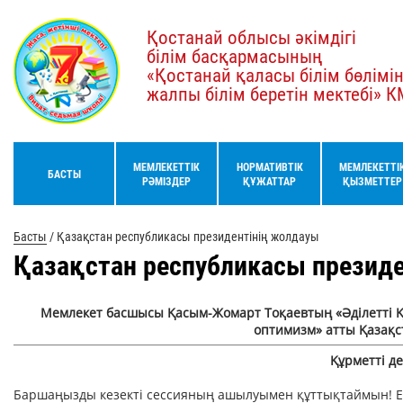
Қостанай облысы әкімдігі
білім басқармасының
«Қостанай қаласы білім бөлімі
жалпы білім беретін мектебі» 
МЕМЛЕКЕТТІК
НОРМАТИВТІК
МЕМЛЕКЕТТІ
БАСТЫ
РӘМІЗДЕР
ҚҰЖАТТАР
ҚЫЗМЕТТЕР
Басты
/
Қазақстан республикасы президентінің жолдауы
Қазақстан республикасы презид
Мемлекет басшысы Қасым-Жомарт Тоқаевтың «Әділетті Қаз
оптимизм» атты Қазақс
Құрметті де
Баршаңызды кезекті сессияның ашылуымен құттықтаймын! Ел 