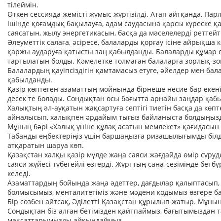
тілеймін.
Өткен сессияда жемісті жұмыс жүргізілді. Атап айтқанда, Па
ішінде қоғамдық бақылауға, адам саудасына қарсы күреске қ
саясатын, жылу энергетикасын, басқа да мәселелерді реттейті
Әлеуметтік салаға, әсіресе, балаларды қорғау ісіне айрықша
қаржы аударуға қатысты заң қабылданды. Балаларды құмар о
тартылатын болды. Кәмелетке толмаған балаларға зорлық-зом
Балалардың қауіпсіздігін қамтамасыз етуге, әйелдер мен ба
қабылданды.
Қазір көптеген азаматтың мойнында бірнеше несие бар екені 
десек те болады. Сондықтан осы бағытта арнайы заңдар қаб
Халықтың әл-ауқатын жақсартуға септігі тиетін басқа да көп
айналысып, халықпен әрдайым тығыз байланыста болдыңыз
Мұның бәрі «Халық үніне құлақ асатын мемлекет» қағидасын 
Табанды еңбектеріңіз үшін баршаңызға ризашылығымды білді
атқаратын шаруа көп.
Қазақстан халқы қазір мүлде жаңа саяси жағдайда өмір сүру
саяси жүйесі түбегейлі өзгерді. Жұрттың сана-сезімінде бе
келеді.
Азаматтардың бойында жаңа әдеттер, дағдылар қалыптасып,
болмысымыз, менталитетіміз және мәдени кодымыз өзгере б
Бір сөзбен айтсақ, Әділетті Қазақстан құрылып жатыр. Мұны
Сондықтан біз алған бетімізден қайтпаймыз, бағытымыздан 
мақсаттарымызды айқындаймыз.