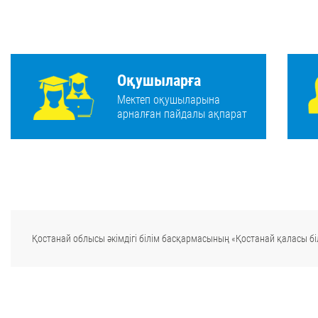
Оқушыларға
Мектеп оқушыларына
арналған пайдалы ақпарат
Қостанай облысы әкімдігі білім басқармасының «Қостанай қаласы біл