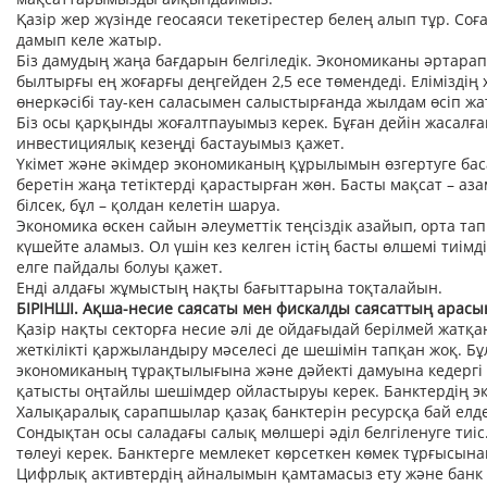
Қазір жер жүзінде геосаяси текетірестер белең алып тұр. Со
дамып келе жатыр.
Біз дамудың жаңа бағдарын белгіледік. Экономиканы әртарап
былтырғы ең жоғарғы деңгейден 2,5 есе төмендеді. Елімізді
өнеркәсібі тау-кен саласымен салыстырғанда жылдам өсіп жа
Біз осы қарқынды жоғалтпауымыз керек. Бұған дейін жасалғ
инвестициялық кезеңді бастауымыз қажет.
Үкімет және әкімдер экономиканың құрылымын өзгертуге баса 
беретін жаңа тетіктерді қарастырған жөн. Басты мақсат – а
білсек, бұл – қолдан келетін шаруа.
Экономика өскен сайын әлеуметтік теңсіздік азайып, орта тап 
күшейте аламыз. Ол үшін кез келген істің басты өлшемі тиімді
елге пайдалы болуы қажет.
Енді алдағы жұмыстың нақты бағыттарына тоқталайын.
БІРІНШІ. Ақша-несие саясаты мен фискалды саясаттың арасын
Қазір нақты секторға несие әлі де ойдағыдай берілмей жатқ
жеткілікті қаржыландыру мәселесі де шешімін тапқан жоқ. Бұл 
экономиканың тұрақтылығына және дәйекті дамуына кедергі ке
қатысты оңтайлы шешімдер ойластыруы керек. Банктердің эк
Халықаралық сарапшылар қазақ банктерін ресурсқа бай елдер
Сондықтан осы саладағы салық мөлшері әділ белгіленуге тиіс
төлеуі керек. Банктерге мемлекет көрсеткен көмек тұрғысына
Цифрлық активтердің айналымын қамтамасыз ету және банк 