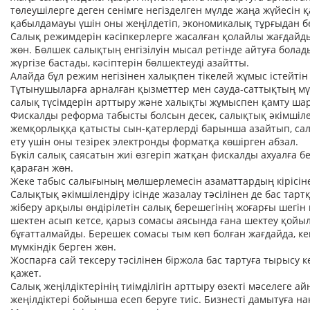
төлеушілерге деген сенімге негізделген мүлде жаңа жүйесін 
қабылдамауы үшін оны жеңілдетіп, экономикалық тұрғыдан бел
Салық режимдерін кәсіпкерлерге жасалған қолайлы жағдайд
жөн. Бөлшек салықтың енгізілуін мысал ретінде айтуға бола
жүргізе бастады, кәсіптерін бөлшектеуді азайтты.
Алайда бұл режим негізінен халықпен тікелей жұмыс істейтін 
Тұтынушыларға арналған қызметтер мен сауда-саттықтың мүм
салық түсімдерін арттыру және халықты жұмыспен қамту шар
Фискалды реформа табысты болсын десек, салықтық әкімшіле
жемқорлыққа қатысты сын-қатерлерді барынша азайтып, сал
ету үшін оны тезірек электронды форматқа көшірген абзал.
Бүкіл салық саясатын жиі өзгеріп жатқан фискалды ахуалға б
қараған жөн.
Жеке табыс салығының мөлшерлемесін азаматтардың кірісін
Салықтық әкімшілендіру ісінде жазалау тәсілінен де бас та
жіберу арқылы өндірілетін салық берешегінің жоғарғы шегін
шектен асып кетсе, қарыз сомасы аясында ғана шектеу қойыл
бұғатталмайды. Берешек сомасы тым көп болған жағдайда, кеп
мүмкіндік берген жөн.
Жоспарға сай тексеру тәсілінен біржола бас тартуға тырысу к
қажет.
Салық жеңілдіктерінің тиімділігін арттыру өзекті мәселеге 
жеңілдіктері бойынша есеп беруге тиіс. Бизнесті дамытуға нақ