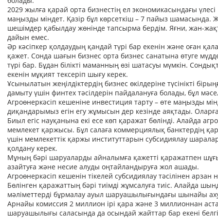
болады.
2029 жылға қарай орта бизнестің ел экономикасындағы үлесі 1
маңызды міндет. Қазір бұл көрсеткіш – 7 пайыз шамасында. 
шешімдер қабылдау жөнінде тапсырма бердім. Яғни, жан-жақты
дайын емес.
Әр кәсіпкер қолдаудың қандай түрі бар екенін және оған қа
қажет. Сонда шағын бизнес орта бизнес санатына өтуге мүдд
түрі бар. Бұдан білікті маманның өзі шатасуы мүмкін. Сонд
екенін мұқият тексеріп шығу керек.
Ұсынылатын жеңілдіктердің бизнес өкілдеріне түсінікті бірың
дамыту үшін финтех тәсілдерін пайдалануға болады, бұл мәсе
Агроөнеркәсіп кешеніне инвестиция тарту – өте маңызды мі
диқандарымыз егін егу жұмысын дер кезінде аяқтады. Оларғ
Биыл егіс науқанына екі есе көп қаражат бөлінді. Алайда агр
мемлекет қаржысы. Бұл салаға коммерциялық банктердің қара
үшін мемлекеттік қаржы институттарын субсидиялау шаралар
қолдану керек.
Мұның бәрі шаруаларды айналымға қажетті қаражатпен шұғы
азайтуға және несие алуды оңтайландыруға жол ашады.
Агроөнеркәсіп кешенін тікелей субсидиялау тәсілінен арзан н
Бөлінген қаражаттың бәрі тиімді жұмсалуға тиіс. Алайда шы
мәліметтерді бұрмалау ауыл шаруашылығындағы шынайы ахуал
Арнайы комиссия 2 миллион ірі қара және 3 миллионнан астам
шаруашылығы саласында да осындай жайттар бар екені белгі