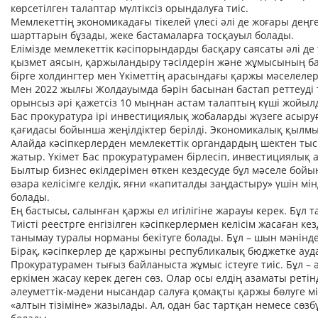
көрсетілген талаптар мүлтіксіз орындалуға тиіс.
Мемлекеттің экономикадағы тікелей үлесі әлі де жоғары дең
шарттарын бұзады, жеке бастамаларға тосқауыл болады.
Елімізде мемлекеттік кәсіпорындарды басқару саясаты әлі де
қызмет аясын, қаржыландыру тәсілдерін және жұмысының бас
бірге холдингтер мен Үкіметтің арасындағы қаржы мәселелері
Мен 2022 жылғы Жолдауымда бәрін басынан бастап реттеуді т
орынсыз әрі қажетсіз 10 мыңнан астам талаптың күші жойылды
Бас прокуратура ірі инвестициялық жобаларды жүзеге асыруғ
қағидасы бойынша жеңілдіктер берілді. Экономикалық қылм
Алайда кәсіпкерлерден мемлекеттік органдардың шектен тыс
жатыр. Үкімет Бас прокуратурамен бірлесіп, инвестициялық а
Былтыр бизнес өкілдерімен өткен кездесуде бұл мәселе бойы
өзара келісімге келдік, яғни «капиталды заңдастыру» үшін м
болады.
Ең бастысы, салынған қаржы ел игілігіне жарауы керек. Бұл т
Тиісті реестрге енгізілген кәсіпкерлермен келісім жасаған к
танымау туралы норманы бекітуге болады. Бұл – шын мәнінде,
Бірақ, кәсіпкерлер де қаржыны республикалық бюджетке ауда
Прокуратурамен тығыз байланыста жұмыс істеуге тиіс. Бұл – 
еркімен жасау керек деген сөз. Олар осы елдің азаматы ретін
әлеуметтік-мәдени нысандар салуға қомақты қаржы бөлуге мі
«алтын тізіміне» жазылады. Ал, одан бас тартқан немесе сөз