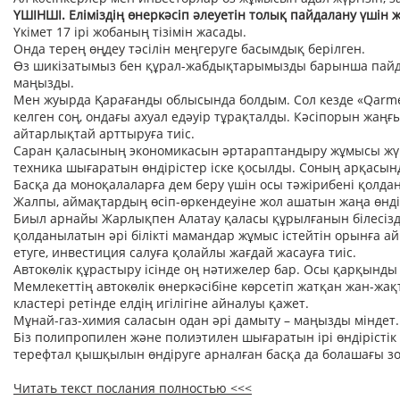
ҮШІНШІ. Еліміздің өнеркәсіп әлеуетін толық пайдалану үшін
Үкімет 17 ірі жобаның тізімін жасады.
Онда терең өңдеу тәсілін меңгеруге басымдық берілген.
Өз шикізатымыз бен құрал-жабдықтарымызды барынша пайдал
маңызды.
Мен жуырда Қарағанды облысында болдым. Сол кезде «Qarm
келген соң, ондағы ахуал едәуір тұрақталды. Кәсіпорын жаңғ
айтарлықтай арттыруға тиіс.
Саран қаласының экономикасын әртараптандыру жұмысы жүрг
техника шығаратын өндірістер іске қосылды. Соның арқасын
Басқа да моноқалаларға дем беру үшін осы тәжірибені қолдан
Жалпы, аймақтардың өсіп-өркендеуіне жол ашатын жаңа өнд
Биыл арнайы Жарлықпен Алатау қаласы құрылғанын білесізд
қолданылатын әрі білікті мамандар жұмыс істейтін орынға ай
етуге, инвестиция салуға қолайлы жағдай жасауға тиіс.
Автокөлік құрастыру ісінде оң нәтижелер бар. Осы қарқынды с
Мемлекеттің автокөлік өнеркәсібіне көрсетіп жатқан жан-жақ
кластері ретінде елдің игілігіне айналуы қажет.
Мұнай-газ-химия саласын одан әрі дамыту – маңызды міндет.
Біз полипропилен және полиэтилен шығаратын ірі өндірістік
терефтал қышқылын өндіруге арналған басқа да болашағы з
Читать текст послания полностью <<<