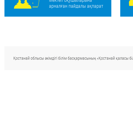
Мектеп оқушыларына
арналған пайдалы ақпарат
Қостанай облысы әкімдігі білім басқармасының «Қостанай қаласы біл