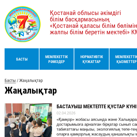
Қостанай облысы әкімдігі
білім басқармасының
«Қостанай қаласы білім бөлімі
жалпы білім беретін мектебі» 
МЕМЛЕКЕТТІК
НОРМАТИВТІК
МЕМЛЕКЕТТІ
БАСТЫ
РӘМІЗДЕР
ҚҰЖАТТАР
ҚЫЗМЕТТЕР
Басты
/
Жаңалықтар
Жаңалықтар
БАСТАУЫШ МЕКТЕПТЕ ҚҰСТАР КҮНІ
02.04.2026
«Қамқор» жобасы аясында және Халықарал
достарымызға арналған бірқатар сынып са
табиғаттағы маңызы, экологиялық тепе-теңд
оларға қамқорлық жасаудың қаншалықты ма