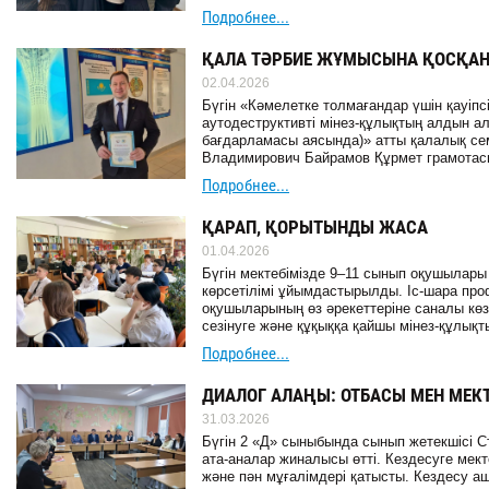
Подробнее...
ҚАЛА ТӘРБИЕ ЖҰМЫСЫНА ҚОСҚАН 
02.04.2026
Бүгін «Кәмелетке толмағандар үшін қауіпс
аутодеструктивті мінез-құлықтың алдын а
бағдарламасы аясында)» атты қалалық сем
Владимирович Байрамов Құрмет грамотас
Подробнее...
ҚАРАП, ҚОРЫТЫНДЫ ЖАСА
01.04.2026
Бүгін мектебімізде 9–11 сынып оқушылары
көрсетілімі ұйымдастырылды. Іс-шара про
оқушыларының өз әрекеттеріне саналы көзқ
сезінуге және құқыққа қайшы мінез-құлықт
Подробнее...
ДИАЛОГ АЛАҢЫ: ОТБАСЫ МЕН МЕКТЕ
31.03.2026
Бүгін 2 «Д» сыныбында сынып жетекшісі С
ата-аналар жиналысы өтті. Кездесуге мек
және пән мұғалімдері қатысты. Кездесу ашы