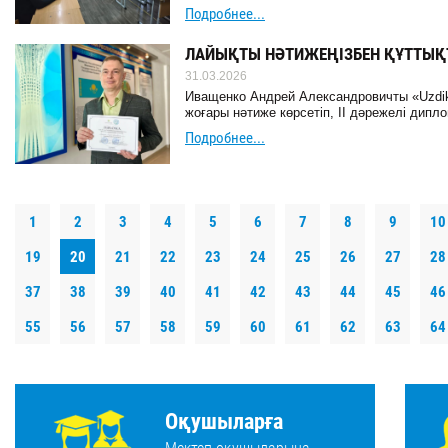
Подробнее...
ЛАЙЫҚТЫ НӘТИЖЕҢІЗБЕН ҚҰТТЫҚ
31.03.2026
Иващенко Андрей Александровичты «Uzdik
жоғары нәтиже көрсетіп, II дәрежелі дип
Подробнее...
1
2
3
4
5
6
7
8
9
10
19
20
21
22
23
24
25
26
27
28
37
38
39
40
41
42
43
44
45
46
55
56
57
58
59
60
61
62
63
64
Оқушыларға