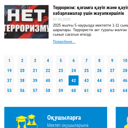
Терроризм: қоғамға қауіп және қауі
хабарламалар үшін жауапкершілік
07.03.2025
2025 жылғы 5 наурызда мектепте 1-11 сыны
шаралары. Террористік акт туралы жалға
сынып сағатын өткізді.
Подробнее...
1
2
3
4
5
6
7
8
9
10
19
20
21
22
23
24
25
26
27
28
37
38
39
40
41
42
43
44
45
46
55
56
57
58
59
60
61
62
63
64
Оқушыларға
Мектеп оқушыларына