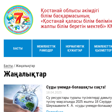
Қостанай облысы әкімдігі
білім басқармасының
«Қостанай қаласы білім бөлімі
жалпы білім беретін мектебі» 
МЕМЛЕКЕТТІК
НОРМАТИВТІК
МЕМЛЕКЕТТІ
БАСТЫ
РӘМІЗДЕР
ҚҰЖАТТАР
ҚЫЗМЕТТЕР
Басты
/
Жаңалықтар
Жаңалықтар
Суды үнемде-болашақты сақта!
18.04.2025
Су ресурстары туралы түсініктерді дамыт
түсіну мақсатында 2025 жылғы 18 Сәуірде
Шиукашвили К. А. «суды үнемде-болашақты 