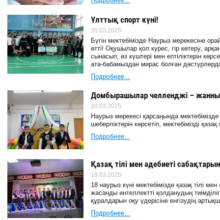
Подробнее...
Ұлттық спорт күні!
20.03.2025
Бүгін мектебімізде Наурыз мерекесіне ора
өтті! Оқушылар қол күрес, гір көтеру, арқ
сынасып, өз күштері мен ептіліктерін көрс
ата-бабамыздан мирас болған дәстүрлерді 
Подробнее...
Домбырашылар челленджі – жанны
20.03.2025
Наурыз мерекесі қарсаңында мектебімізд
шеберліктерін көрсетіп, мектебімізді қаза
Подробнее...
Қазақ тілі мен әдебиеті сабақтары
19.03.2025
18 наурыз күні мектебімізде қазақ тілі мен
жасанды интеллектті қолданудың тиімділі
құралдарын оқу үдерісіне енгізудің арты
Подробнее...