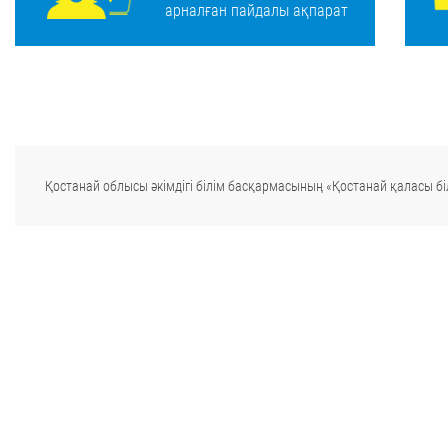
арналған пайдалы ақпарат
Қостанай облысы әкімдігі білім басқармасының «Қостанай қаласы біл