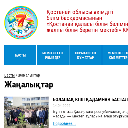
Қостанай облысы әкімдігі
білім басқармасының
«Қостанай қаласы білім бөлімі
жалпы білім беретін мектебі» 
МЕМЛЕКЕТТІК
НОРМАТИВТІК
МЕМЛЕКЕТТІ
БАСТЫ
РӘМІЗДЕР
ҚҰЖАТТАР
ҚЫЗМЕТТЕР
Басты
/
Жаңалықтар
Жаңалықтар
БОЛАШАҚ КІШІ ҚАДАМНАН БАСТАЛ
14.04.2026
Бүгін «Таза Қазақстан» республикалық акц
жасады — мектеп ауласына ағаш отырғыз
Подробнее...