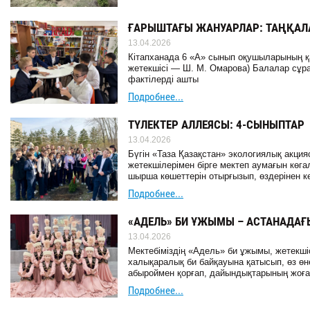
ҒАРЫШТАҒЫ ЖАНУАРЛАР: ТАҢҚАЛ
13.04.2026
Кітапханада 6 «А» сынып оқушыларының қ
жетекшісі — Ш. М. Омарова) Балалар сұрақ
фактілерді ашты
Подробнее...
ТҮЛЕКТЕР АЛЛЕЯСЫ: 4-СЫНЫПТАР
13.04.2026
Бүгін «Таза Қазақстан» экологиялық акц
жетекшілерімен бірге мектеп аумағын кө
шырша көшеттерін отырғызып, өздерінен к
Подробнее...
«АДЕЛЬ» БИ ҰЖЫМЫ – АСТАНАДАҒ
13.04.2026
Мектебіміздің «Адель» би ұжымы, жетекші
халықаралық би байқауына қатысып, өз өн
абыроймен қорғап, дайындықтарының жоға
Подробнее...