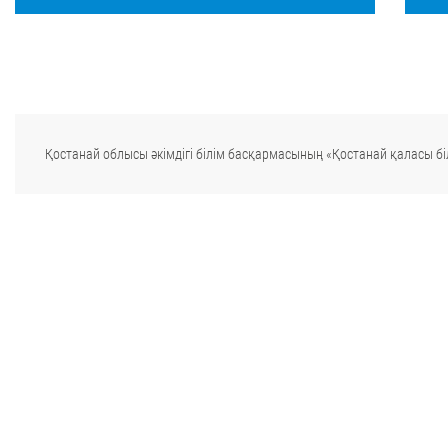
Қостанай облысы әкімдігі білім басқармасының «Қостанай қаласы біл