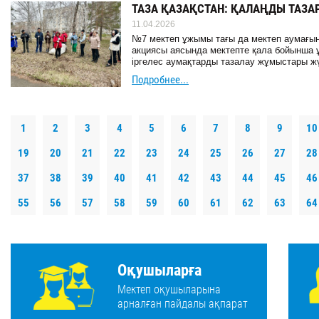
ТАЗА ҚАЗАҚСТАН: ҚАЛАҢДЫ ТАЗАР
11.04.2026
№7 мектеп ұжымы тағы да мектеп аумағын
акциясы аясында мектепте қала бойынша ұй
іргелес аумақтарды тазалау жұмыстары жүр
Подробнее...
1
2
3
4
5
6
7
8
9
10
19
20
21
22
23
24
25
26
27
28
37
38
39
40
41
42
43
44
45
46
55
56
57
58
59
60
61
62
63
64
Оқушыларға
Мектеп оқушыларына
арналған пайдалы ақпарат