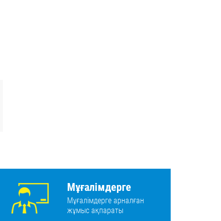
Мұғалімдерге
Мұғалімдерге арналған
жұмыс ақпараты