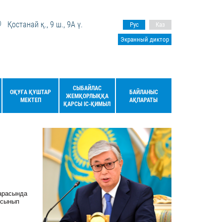
Қостанай қ., 9 ш., 9А ү.
Рус
Каз
Экранный диктор
СЫБАЙЛАС
ОҚУҒА ҚҰШТАР
БАЙЛАНЫС
ЖЕМҚОРЛЫҚҚА
МЕКТЕП
АҚПАРАТЫ
ҚАРСЫ ІС-ҚИМЫЛ
 арасында
" сынып