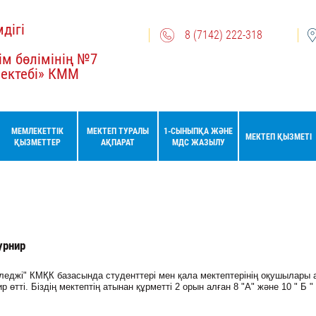
дігі
8 (7142) 222-318
ім бөлімінің №7
мектебі» КММ
МЕМЛЕКЕТТІК
МЕКТЕП ТУРАЛЫ
1-СЫНЫПҚА ЖӘНЕ
МЕКТЕП ҚЫЗМЕТІ
ҚЫЗМЕТТЕР
АҚПАРАТ
МДС ЖАЗЫЛУ
урнир
леджі" КМҚК базасында студенттері мен қала мектептерінің оқушылары
 өтті. Біздің мектептің атынан құрметті 2 орын алған 8 "А" және 10 " Б 