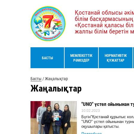
Қостанай облысы әкім
білім басқармасының
«Қостанай қаласы біл
жалпы білім беретін 
МЕМЛЕКЕТТІК
НОРМАТИВТІК
БАСТЫ
РӘМІЗДЕР
ҚҰЖАТТАР
Басты
/
Жаңалықтар
Жаңалықтар
"UNO" үстел ойынынан т
10.02.2023
Бүгін"Қостанай құрылыс кол
"UNO" үстел ойынынан турнир
оқушылары қатысты.