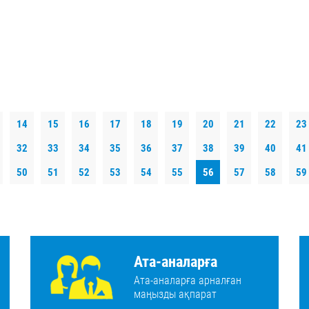
14
15
16
17
18
19
20
21
22
23
32
33
34
35
36
37
38
39
40
41
50
51
52
53
54
55
56
57
58
59
Ата-аналарға
Ата-аналарға арналған
маңызды ақпарат