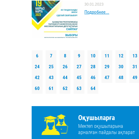
30.01.2023
Подробнее...
6
7
8
9
10
11
12
13
24
25
26
27
28
29
30
31
42
43
44
45
46
47
48
49
60
61
62
63
64
Оқушыларға
Мектеп оқушыларына
арналған пайдалы ақпарат