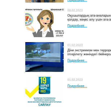
Подробнее...
08.02.2023
Оқушылардың ата-аналарыны
қолдау, кеңес алу үшін ата-
Подробнее...
01.02.2023
Діни экстремизм мен терро
ілгерілету жөніндегі бейнер
Подробнее...
01.02.2023
Подробнее...