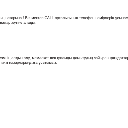
ң назарына ! Біз мектеп CALL-орталығының телефон нөмірлерін ұсынам
аналар жүгіне алады.
ризмнің алдын алу, мемлекет пен қоғамды дамытудың зайырлы қағидатта
оликті назарларыңызға ұсынамыз.