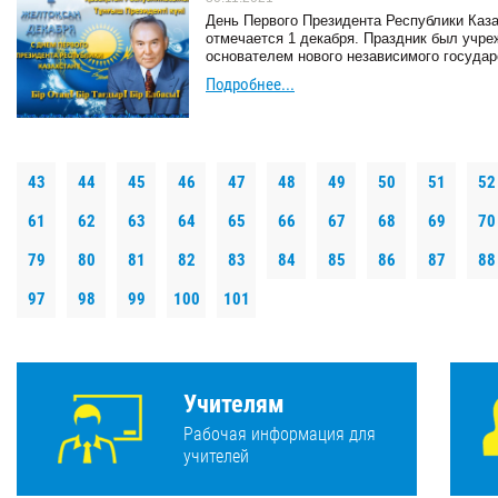
День Первого Президента Республики Каза
отмечается 1 декабря. Праздник был учре
основателем нового независимого государ
Подробнее...
43
44
45
46
47
48
49
50
51
52
61
62
63
64
65
66
67
68
69
70
79
80
81
82
83
84
85
86
87
88
97
98
99
100
101
Учителям
Рабочая информация для
учителей