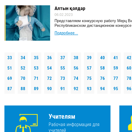
Алтын қолдар
06.02.2023
Представляем конкурсную работу Мерц Вик
Республиканском дистанционном конкурсе 
Подробнее...
33
34
35
36
37
38
39
40
41
42
51
52
53
54
55
56
57
58
59
60
69
70
71
72
73
74
75
76
77
78
87
88
89
90
91
92
93
94
95
96
Учителям
Рабочая информация для
учителей