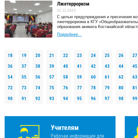
Лжетерроризм
01.11.2023
С целью предупреждения и пресечения во
лжетерроризма в КГУ «Общеобразователь
образования акимата Костанайской област
Подробнее...
18
19
20
21
22
23
24
25
26
27
36
37
38
39
40
41
42
43
44
45
54
55
56
57
58
59
60
61
62
63
72
73
74
75
76
77
78
79
80
81
90
91
92
93
94
95
96
97
98
99
Учителям
Рабочая информация для