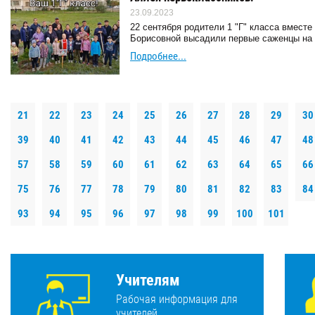
23.09.2023
22 сентября родители 1 "Г" класса вмест
Борисовной высадили первые саженцы на 
Подробнее...
21
22
23
24
25
26
27
28
29
30
39
40
41
42
43
44
45
46
47
48
57
58
59
60
61
62
63
64
65
66
75
76
77
78
79
80
81
82
83
84
93
94
95
96
97
98
99
100
101
Учителям
Рабочая информация для
учителей