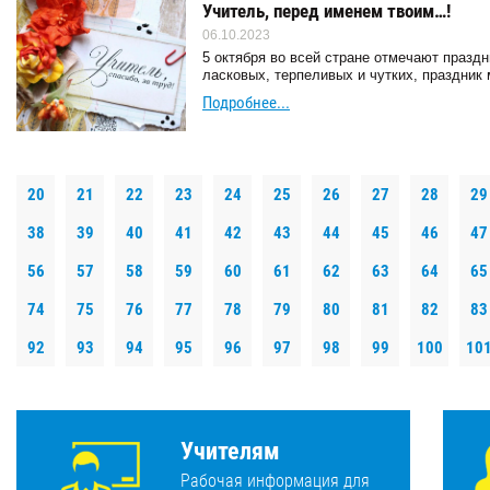
Учитель, перед именем твоим…!
06.10.2023
5 октября во всей стране отмечают праздн
ласковых, терпеливых и чутких, праздник
Подробнее...
20
21
22
23
24
25
26
27
28
29
38
39
40
41
42
43
44
45
46
47
56
57
58
59
60
61
62
63
64
65
74
75
76
77
78
79
80
81
82
83
92
93
94
95
96
97
98
99
100
10
Учителям
Рабочая информация для