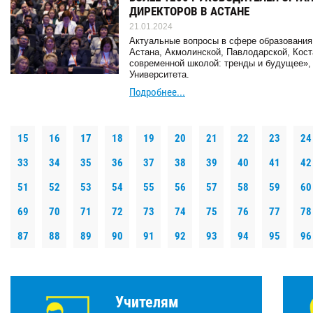
ДИРЕКТОРОВ В АСТАНЕ
21.01.2024
Актуальные вопросы в сфере образования
Астана, Акмолинской, Павлодарской, Кост
современной школой: тренды и будущее»,
Университета.
Подробнее...
15
16
17
18
19
20
21
22
23
24
33
34
35
36
37
38
39
40
41
42
51
52
53
54
55
56
57
58
59
60
69
70
71
72
73
74
75
76
77
78
87
88
89
90
91
92
93
94
95
96
Учителям