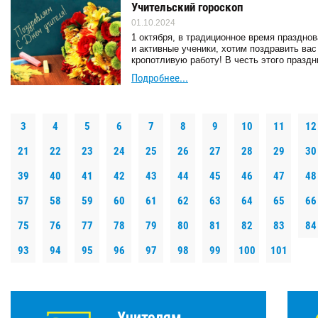
Учительский гороскоп
01.10.2024
1 октября, в традиционное время праздно
и активные ученики, хотим поздравить ва
кропотливую работу! В честь этого празд
Подробнее...
3
4
5
6
7
8
9
10
11
12
21
22
23
24
25
26
27
28
29
30
39
40
41
42
43
44
45
46
47
48
57
58
59
60
61
62
63
64
65
66
75
76
77
78
79
80
81
82
83
84
93
94
95
96
97
98
99
100
101
Учителям