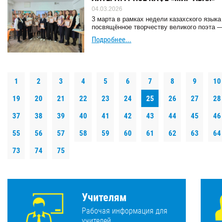
04.03.2026
3 марта в рамках недели казахского язык
посвящённое творчеству великого поэта 
Подробнее...
1
2
3
4
5
6
7
8
9
10
19
20
21
22
23
24
25
26
27
28
37
38
39
40
41
42
43
44
45
46
55
56
57
58
59
60
61
62
63
64
73
74
75
Учителям
Рабочая информация для
учителей