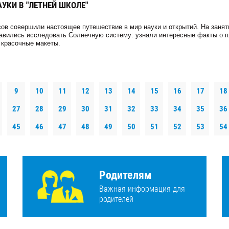
УКИ В "ЛЕТНЕЙ ШКОЛЕ"
ов совершили настоящее путешествие в мир науки и открытий. На занят
равились исследовать Солнечную систему: узнали интересные факты о 
 красочные макеты.
9
10
11
12
13
14
15
16
17
18
27
28
29
30
31
32
33
34
35
36
45
46
47
48
49
50
51
52
53
54
Родителям
Важная информация для
родителей