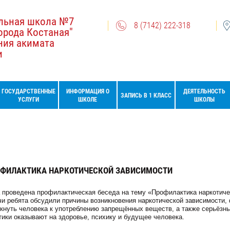
льная школа №7
8 (7142) 222-318
орода Костаная"
ния акимата
и
ГОСУДАРСТВЕННЫЕ
ИНФОРМАЦИЯ О
ДЕЯТЕЛЬНОСТЬ
ЗАПИСЬ В 1 КЛАСС
УСЛУГИ
ШКОЛЕ
ШКОЛЫ
РОФИЛАКТИКА НАРКОТИЧЕСКОЙ ЗАВИСИМОСТИ
 проведена профилактическая беседа на тему «Профилактика наркотиче
чи ребята обсудили причины возникновения наркотической зависимости,
лкнуть человека к употреблению запрещённых веществ, а также серьёзн
тики оказывают на здоровье, психику и будущее человека.