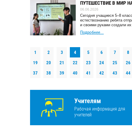
ПУТЕШЕСТВИЕ В МИР НА
06.06.2026
Сегодня учащиеся 5–8 класс
естествознанию ребята отп
и своими руками создали их
Подробнее...
1
2
3
4
5
6
7
8
19
20
21
22
23
24
25
26
37
38
39
40
41
42
43
44
Учителям
Рабочая информация для
учителей