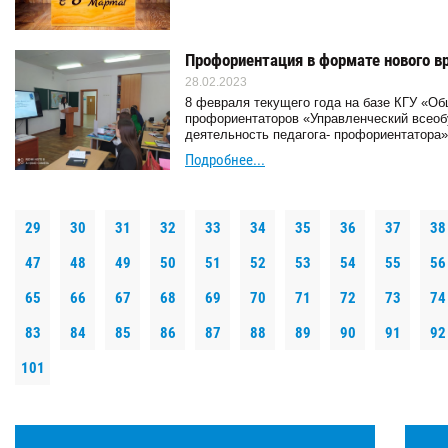
Профориентация в формате нового в
28.02.2023
8 февраля текущего года на базе КГУ «О
профориентаторов «Управленческий всеоб
деятельность педагога- профориентатора»
Подробнее...
29
30
31
32
33
34
35
36
37
38
47
48
49
50
51
52
53
54
55
56
65
66
67
68
69
70
71
72
73
74
83
84
85
86
87
88
89
90
91
92
101