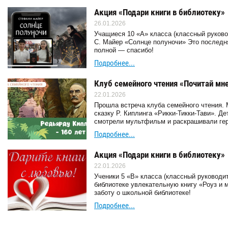
Акция «Подари книги в библиотеку»
26.01.2026
Учащиеся 10 «А» класса (классный руково
С. Майер «Солнце полуночи» Это последня
полной — спасибо!
Подробнее...
Клуб семейного чтения «Почитай мн
22.01.2026
Прошла встреча клуба семейного чтения.
сказку Р. Киплинга «Рикки-Тикки-Тави». Д
смотрели мультфильм и раскрашивали гер
Подробнее...
Акция «Подари книги в библиотеку»
22.01.2026
Ученики 5 «В» класса (классный руководи
библиотеке увлекательную книгу «Роуз и м
заботу о школьной библиотеке!
Подробнее...