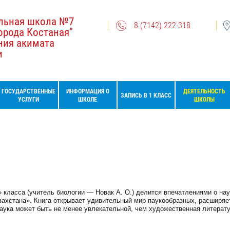
льная школа №7
8 (7142) 222-318
орода Костаная"
ния акимата
и
ГОСУДАРСТВЕННЫЕ
ИНФОРМАЦИЯ О
ДЕЯТЕЛЬНОСТЬ
ЗАПИСЬ В 1 КЛАСС
УСЛУГИ
ШКОЛЕ
ШКОЛЫ
 класса (учитель биологии — Новак А. О.) делится впечатлениями о нау
захстана». Книга открывает удивительный мир паукообразных, расширяе
 наука может быть не менее увлекательной, чем художественная литерат