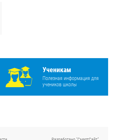
Ученикам
Полезная информация для
учеников школы
асти
Разработано "СмартСайт"