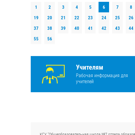
1
2
3
4
5
6
7
8
19
20
21
22
23
24
25
26
37
38
39
40
41
42
43
44
55
56
Учителям
Рабочая информация для
учителей
КГУ "Общеобразовательная школа №7 отдела образов