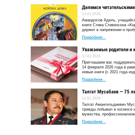
Делимся читательскими
13.01.2026
Амандосов Адиль, учащийся 
книге Стива Стивенсона «Ко
держит в напряжении и проб
Подробнее...
Уважаемые родители и 
12.01.2026
Приглашаем вас поддержать 
14 февраля 2026 года в ра
новые книги (с 2021 года из
Подробнее...
Талгат Мусабаев — 75 л
12.01.2026
Талгат Амангельдиевич Муса
трижды побывал в космосе и
мужества, профессионализма
Подробнее...