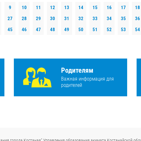
9
10
11
12
13
14
15
16
17
18
27
28
29
30
31
32
33
34
35
36
45
46
47
48
49
50
51
52
53
54
Родителям
Важная информация для
родителей
ания города Костаная" Управления образования акимата Костанайской обл