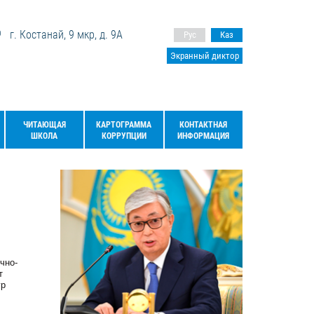
г. Костанай, 9 мкр, д. 9А
Рус
Каз
Экранный диктор
ЧИТАЮЩАЯ
КАРТОГРАММА
КОНТАКТНАЯ
ШКОЛА
КОРРУПЦИИ
ИНФОРМАЦИЯ
чно-
т
ур