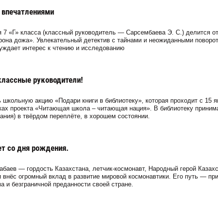
 впечатлениями
7 «Г» класса (классный руководитель — Сарсембаева Э. С.) делится о
рона дожа». Увлекательный детектив с тайнами и неожиданными поворо
уждает интерес к чтению и исследованию
классные руководители!
школьную акцию «Подари книги в библиотеку», которая проходит с 15 я
мках проекта «Читающая школа – читающая нация». В библиотеку прини
дания) в твёрдом переплёте, в хорошем состоянии.
ет со дня рождения.
баев — гордость Казахстана, летчик-космонавт, Народный герой Казахс
 внёс огромный вклад в развитие мировой космонавтики. Его путь — пр
 и безграничной преданности своей стране.