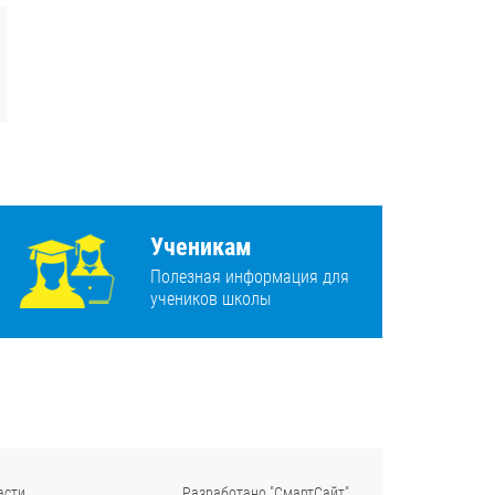
Ученикам
Полезная информация для
учеников школы
асти
Разработано "СмартСайт"