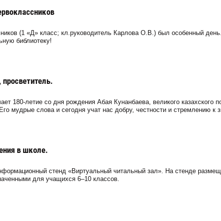
ервоклассников
ников (1 «Д» класс; кл.руководитель Карлова О.В.) был особенный день
ьную библиотеку!
 просветитель.
ает 180-летие со дня рождения Абая Кунанбаева, великого казахского п
Его мудрые слова и сегодня учат нас добру, честности и стремлению к 
ения в школе.
формационный стенд «Виртуальный читальный зал». На стенде разме
наченными для учащихся 6–10 классов.