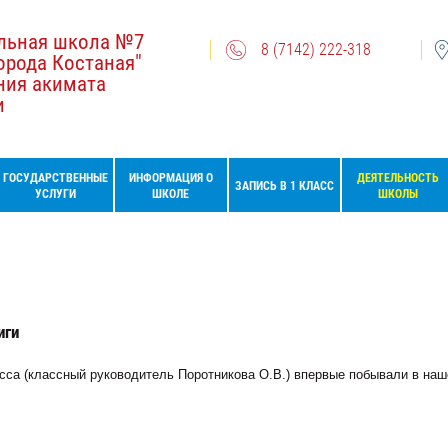
льная школа №7
8 (7142) 222-318
орода Костаная"
ния акимата
и
ГОСУДАРСТВЕННЫЕ
ИНФОРМАЦИЯ О
ДЕЯТЕЛЬНОСТЬ
ЗАПИСЬ В 1 КЛАСС
УСЛУГИ
ШКОЛЕ
ШКОЛЫ
иги
асса (классный руководитель Поротникова О.В.) впервые побывали в наш