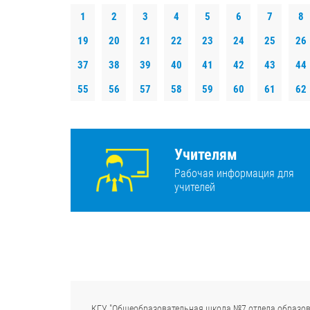
1
2
3
4
5
6
7
8
19
20
21
22
23
24
25
26
37
38
39
40
41
42
43
44
55
56
57
58
59
60
61
62
Учителям
Рабочая информация для
учителей
КГУ "Общеобразовательная школа №7 отдела образов