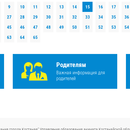
9
10
11
12
13
14
15
16
17
18
27
28
29
30
31
32
33
34
35
36
45
46
47
48
49
50
51
52
53
54
63
64
65
Родителям
Важная информация для
родителей
ания города Костаная" Управления образования акимата Костанайской обл