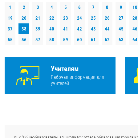
1
2
3
4
5
6
7
8
9
10
19
20
21
22
23
24
25
26
27
28
37
38
39
40
41
42
43
44
45
46
55
56
57
58
59
60
61
62
63
64
Учителям
Рабочая информация для
учителей
КГУ "Общеобразовательная школа №7 отдела образования города К