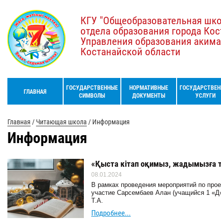
КГУ "Общеобразовательная шк
отдела образования города Кос
Управления образования акима
Костанайской области
ГОСУДАРСТВЕННЫЕ
НОРМАТИВНЫЕ
ГОСУДАРСТВЕН
ГЛАВНАЯ
СИМВОЛЫ
ДОКУМЕНТЫ
УСЛУГИ
Главная
/
Читающая школа
/
Информация
Информация
«Қыста кітап оқимыз, жадымызға 
08.01.2024
В рамках проведения мероприятий по прое
участие Сарсембаев Алан (учащийся 1 «Д»
Т.А.
Подробнее...