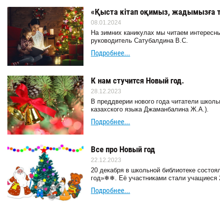
«Қыста кітап оқимыз, жадымызға 
08.01.2024
На зимних каникулах мы читаем интересны
руководитель Сатубалдина В.С.
Подробнее...
К нам стучится Новый год.
28.12.2023
В преддверии нового года читатели школь
казахского языка Джаманбалина Ж.А.).
Подробнее...
Все про Новый год
22.12.2023
20 декабря в школьной библиотеке состоя
год»❄❄. Её участниками стали учащиеся 
Подробнее...