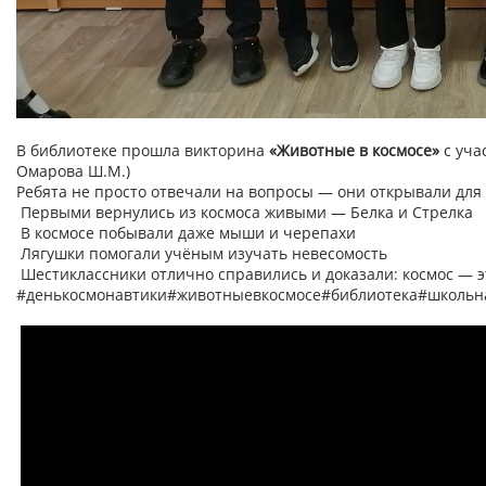
В библиотеке прошла викторина
«Животные в космосе»
с уча
Омарова Ш.М.)
Ребята не просто отвечали на вопросы — они открывали дл
Первыми вернулись из космоса живыми — Белка и Стрелка
В космосе побывали даже мыши и черепахи
Лягушки помогали учёным изучать невесомость
Шестиклассники отлично справились и доказали: космос — эт
#денькосмонавтики#животныевкосмосе#библиотека#школьн