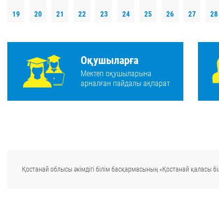
19
20
21
22
23
24
25
26
27
28
Оқушыларға
Мектеп оқушыларына
арналған пайдалы ақпарат
Қостанай облысы әкімдігі білім басқармасының «Қостанай қаласы біл