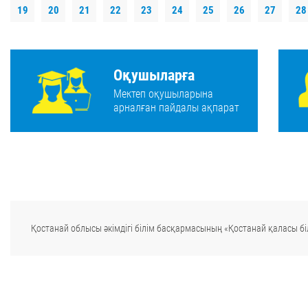
19
20
21
22
23
24
25
26
27
28
Оқушыларға
Мектеп оқушыларына
арналған пайдалы ақпарат
Қостанай облысы әкімдігі білім басқармасының «Қостанай қаласы біл