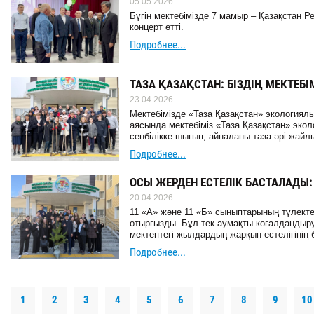
05.05.2026
Бүгін мектебімізде 7 мамыр – Қазақстан 
концерт өтті.
Подробнее...
ТАЗА ҚАЗАҚСТАН: БІЗДІҢ МЕКТЕБ
23.04.2026
Мектебімізде «Таза Қазақстан» экологиялық
аясында мектебіміз «Таза Қазақстан» эко
сенбілікке шығып, айналаны таза әрі жайлы
Подробнее...
ОСЫ ЖЕРДЕН ЕСТЕЛІК БАСТАЛАДЫ:
20.04.2026
11 «А» және 11 «Б» сыныптарының түлект
отырғызды. Бұл тек аумақты көгалдандыру
мектептегі жылдардың жарқын естелігінің б
Подробнее...
1
2
3
4
5
6
7
8
9
10