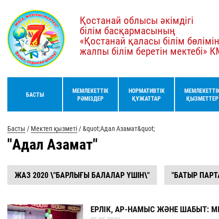
Қостанай облысы әкімдігі
білім басқармасының
«Қостанай қаласы білім бөлімі
жалпы білім беретін мектебі» 
МЕМЛЕКЕТТІК
НОРМАТИВТІК
МЕМЛЕКЕТТІ
БАСТЫ
РӘМІЗДЕР
ҚҰЖАТТАР
ҚЫЗМЕТТЕР
Басты
/
Мектеп қызметі
/
&quot;Адал Азамат&quot;
"Адал Азамат"
ЖАЗ 2020 \"БАРЛЫҒЫ БАЛАЛАР ҮШІН\"
"БАТЫР ПАР
ЕРЛІК, АР-НАМЫС ЖӘНЕ ШАБЫТ: М