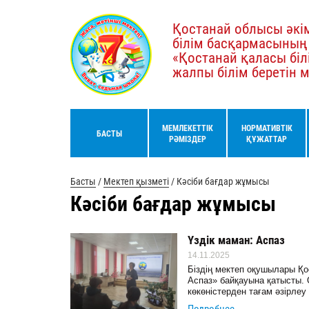
Қостанай облысы әкім
білім басқармасының
«Қостанай қаласы біл
жалпы білім беретін 
МЕМЛЕКЕТТІК
НОРМАТИВТІК
БАСТЫ
РӘМІЗДЕР
ҚҰЖАТТАР
Басты
/
Мектеп қызметі
/
Кәсіби бағдар жұмысы
Кәсіби бағдар жұмысы
Үздік маман: Аспаз
14.11.2025
Біздің мектеп оқушылары Қо
Аспаз» байқауына қатысты.
көкөністерден тағам әзірлеу