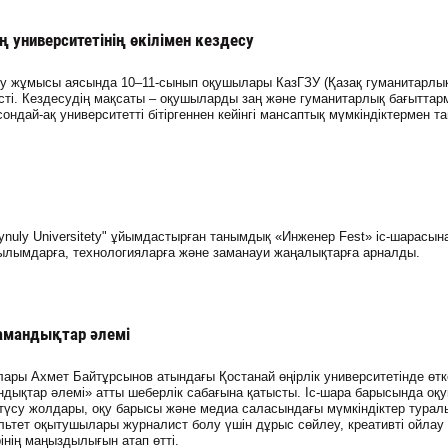
 университетінің өкілімен кездесу
еру жұмысы аясында 10–11-сынып оқушылары КазГЗУ (Қазақ гуманитарлы
есті. Кездесудің мақсаты – оқушыларды заң және гуманитарлық бағыттар
ондай-ақ университетті бітіргеннен кейінгі мансаптық мүмкіндіктермен т
ynuly Universitety" ұйымдастырған танымдық «Инженер Fest» іс-шарасын
ғылымдарға, технологияларға және заманауи жаңалықтарға арналды.
амандықтар әлемі
лары Ахмет Байтұрсынов атындағы Қостанай өңірлік университетінде өтк
дықтар әлемі» атты шеберлік сабағына қатысты. Іс-шара барысында оқ
түсу жолдары, оқу барысы және медиа саласындағы мүмкіндіктер турал
ультет оқытушылары журналист болу үшін дұрыс сөйлеу, креативті ойлау
інің маңыздылығын атап өтті.