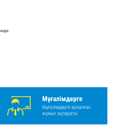
тында
Мұғалімдерге
Мұғалімдерге арналған
жұмыс ақпараты