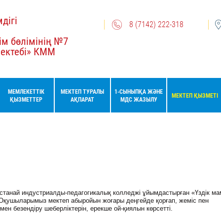
дігі
8 (7142) 222-318
ім бөлімінің №7
мектебі» КММ
МЕМЛЕКЕТТІК
МЕКТЕП ТУРАЛЫ
1-СЫНЫПҚА ЖӘНЕ
МЕКТЕП ҚЫЗМЕТІ
ҚЫЗМЕТТЕР
АҚПАРАТ
МДС ЖАЗЫЛУ
станай индустриалды-педагогикалық колледжі ұйымдастырған «Үздік ма
 Оқушыларымыз мектеп абыройын жоғары деңгейде қорғап, жеміс пен
 мен безендіру шеберліктерін, ерекше ой-қиялын көрсетті.