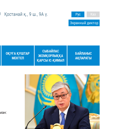
Қостанай қ., 9 ш., 9А ү.
Рус
Каз
Экранный диктор
СЫБАЙЛАС
ОҚУҒА ҚҰШТАР
БАЙЛАНЫС
ЖЕМҚОРЛЫҚҚА
МЕКТЕП
АҚПАРАТЫ
ҚАРСЫ ІС-ҚИМЫЛ
ман: