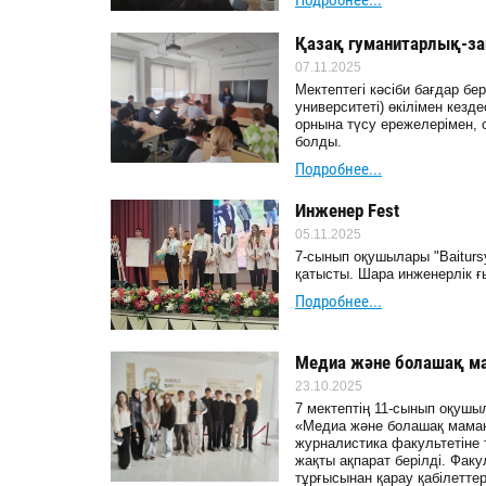
Подробнее...
Қазақ гуманитарлық-заң
07.11.2025
Мектептегі кәсіби бағдар б
университеті) өкілімен кезд
орнына түсу ережелерімен, с
болды.
Подробнее...
Инженер Fest
05.11.2025
7-сынып оқушылары "Baiturs
қатысты. Шара инженерлік 
Подробнее...
Медиа және болашақ м
23.10.2025
7 мектептің 11-сынып оқушы
«Медиа және болашақ маман
журналистика факультетіне 
жақты ақпарат берілді. Фак
тұрғысынан қарау қабілеттер