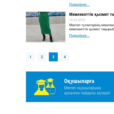
Подробнее...
Мемлекеттік қызмет та
10.10.2025
Мектеп түлектерінің мемлеке
мемлекеттік қызмет тақырыбы
Подробнее...
1
2
3
4
Оқушыларға
Мектеп оқушыларына
арналған пайдалы ақпарат