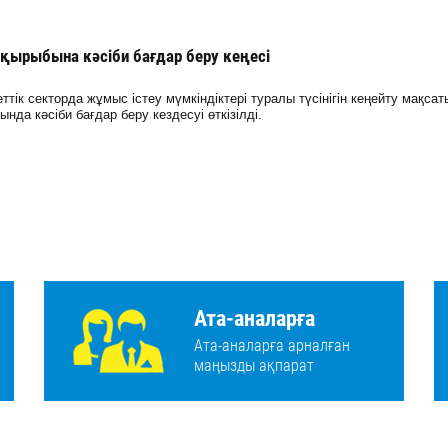
қырыбына кәсіби бағдар беру кеңесі
ттік секторда жұмыс істеу мүмкіндіктері туралы түсінігін кеңейту мақса
нда кәсіби бағдар беру кездесуі өткізілді.
Ата-аналарға
Ата-аналарға арналған
маңызды ақпарат