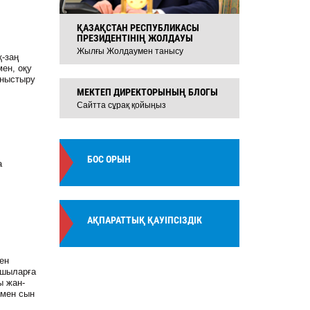
ҚАЗАҚСТАН РЕСПУБЛИКАСЫ
ПРЕЗИДЕНТІНІҢ ЖОЛДАУЫ
Жылғы Жолдаумен танысу
қ-заң
мен, оқу
аныстыру
МЕКТЕП ДИРЕКТОРЫНЫҢ БЛОГЫ
Сайтта сұрақ қойыңыз
БОС ОРЫН
а
АҚПАРАТТЫҚ ҚАУІПСІЗДІК
ен
ушыларға
ы жан-
 мен сын