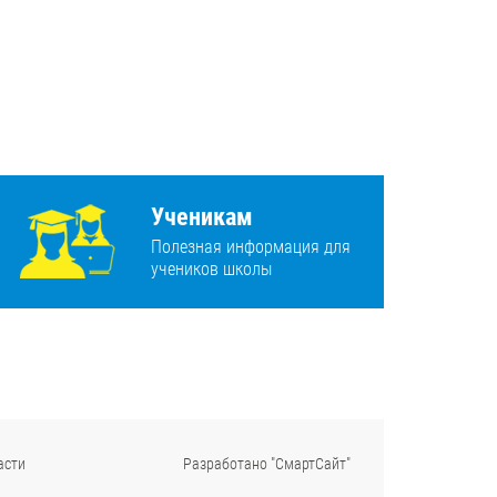
Ученикам
Полезная информация для
учеников школы
асти
Разработано "СмартСайт"