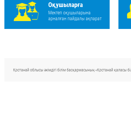
Оқушыларға
Мектеп оқушыларына
арналған пайдалы ақпарат
Қостанай облысы әкімдігі білім басқармасының «Қостанай қаласы біл