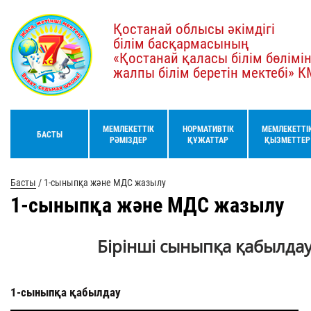
Қостанай облысы әкімдігі
білім басқармасының
«Қостанай қаласы білім бөлімі
жалпы білім беретін мектебі» 
МЕМЛЕКЕТТІК
НОРМАТИВТІК
МЕМЛЕКЕТТІ
БАСТЫ
РӘМІЗДЕР
ҚҰЖАТТАР
ҚЫЗМЕТТЕР
Басты
/
1-сыныпқа және МДС жазылу
1-сыныпқа және МДС жазылу
Бірінші сыныпқа қабылдау
1-сыныпқа қабылдау