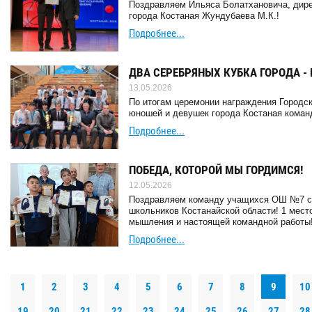
Поздравляем Ильяса Болатхановича, дире
города Костаная Жундубаева М.К.!
Подробнее...
ДВА СЕРЕБРЯНЫХ КУБКА ГОРОДА -
13.05.2026
По итогам церемонии награждения Городск
юношей и девушек города Костаная коман
Подробнее...
ПОБЕДА, КОТОРОЙ МЫ ГОРДИМСЯ!
12.05.2026
Поздравляем команду учащихся ОШ №7 с 
школьников Костанайской области! 1 место
мышления и настоящей командной работы
Подробнее...
1
2
3
4
5
6
7
8
9
10
19
20
21
22
23
24
25
26
27
28