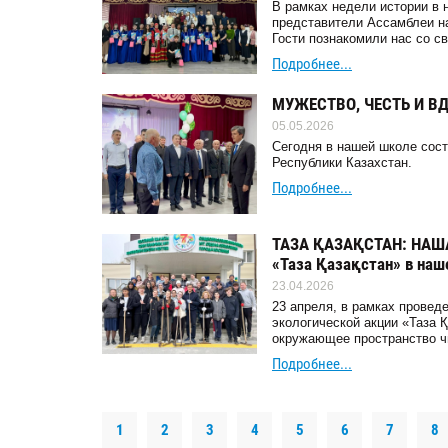
В рамках недели истории в 
представители Ассамблеи н
Гости познакомили нас со с
Подробнее...
МУЖЕСТВО, ЧЕСТЬ И В
05.05.2026
Сегодня в нашей школе сост
Республики Казахстан.
Подробнее...
ТАЗА ҚАЗАҚСТАН: НАША
«Таза Қазақстан» в наш
23.04.2026
23 апреля, в рамках провед
экологической акции «Таза 
окружающее пространство ч
Подробнее...
1
2
3
4
5
6
7
8