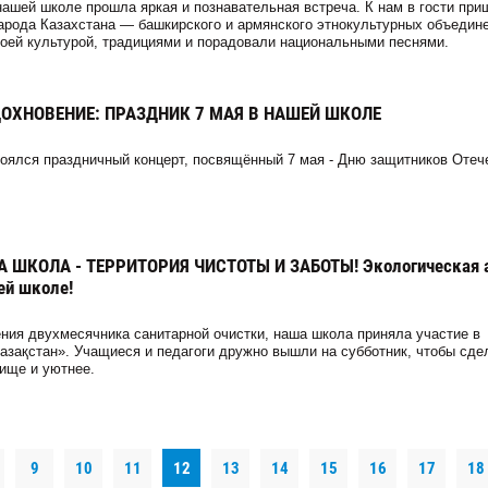
нашей школе прошла яркая и познавательная встреча. К нам в гости при
арода Казахстана — башкирского и армянского этнокультурных объедине
воей культурой, традициями и порадовали национальными песнями.
ДОХНОВЕНИЕ: ПРАЗДНИК 7 МАЯ В НАШЕЙ ШКОЛЕ
оялся праздничный концерт, посвящённый 7 мая - Дню защитников Отеч
 ШКОЛА - ТЕРРИТОРИЯ ЧИСТОТЫ И ЗАБОТЫ! Экологическая 
ей школе!
ения двухмесячника санитарной очистки, наша школа приняла участие в
Қазақстан». Учащиеся и педагоги дружно вышли на субботник, чтобы сде
ище и уютнее.
9
10
11
12
13
14
15
16
17
18