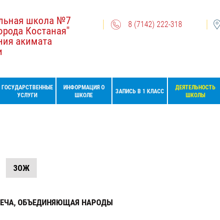
льная школа №7
8 (7142) 222-318
орода Костаная"
ния акимата
и
ГОСУДАРСТВЕННЫЕ
ИНФОРМАЦИЯ О
ДЕЯТЕЛЬНОСТЬ
ЗАПИСЬ В 1 КЛАСС
УСЛУГИ
ШКОЛЕ
ШКОЛЫ
ЗОЖ
РЕЧА, ОБЪЕДИНЯЮЩАЯ НАРОДЫ