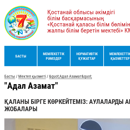
Қостанай облысы әкімдігі
білім басқармасының
«Қостанай қаласы білім бөлімі
жалпы білім беретін мектебі» 
МЕМЛЕКЕТТІК
НОРМАТИВТІК
МЕМЛЕКЕТТІ
БАСТЫ
РӘМІЗДЕР
ҚҰЖАТТАР
ҚЫЗМЕТТЕР
Басты
/
Мектеп қызметі
/
&quot;Адал Азамат&quot;
"Адал Азамат"
ҚАЛАНЫ БІРГЕ КӨРКЕЙТЕМІЗ: АУЛАЛАРДЫ 
ЖОБАЛАРЫ