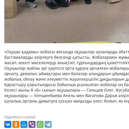
«Оқушы қадамы» жобасы аясында оқушылар аулаларды абатт
бастамаларды әзірлеуге белсенді қатысты. Жобалармен жұм
жасап, өзекті мәселелерді анықтап, тұрғындардың қажеттіл
Оқушылар жайлы әрі қауіпсіз орта құруға арналған жобалар
орнату, демалыс аймақтары мен балалар алаңдарын ұйымда
жобалық ойлау және әлеуметтік жауапкершілік дағдыларын д
Қарастыру қорытындысы бойынша ұсынылған жобалар оң баға
Келесі жылы 8 «Б» сынып оқушылары — Гальцев Олег, Жусуба
оқушылары — Кеншинбаева Анель мен Вагапова Дарья әзірл
қалалық ортаны дамытуға қосқан маңызды үлесі болып, өз еңб
Поделиться ссылкой