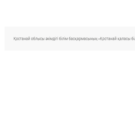
Қостанай облысы әкімдігі білім басқармасының «Қостанай қаласы біл