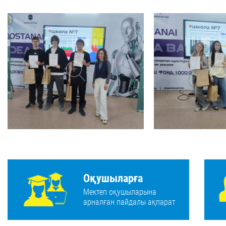
Оқушыларға
Мектеп оқушыларына
арналған пайдалы ақпарат