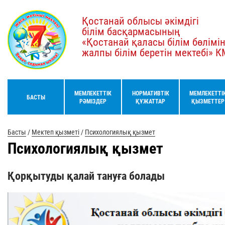
Қостанай облысы әкімдігі
білім басқармасының
«Қостанай қаласы білім бөлімі
жалпы білім беретін мектебі» 
МЕМЛЕКЕТТІК
НОРМАТИВТІК
МЕМЛЕКЕТТІ
БАСТЫ
РӘМІЗДЕР
ҚҰЖАТТАР
ҚЫЗМЕТТЕР
Басты
/
Мектеп қызметі
/
Психологиялық қызмет
Психологиялық қызмет
Қорқытуды қалай тануға болады