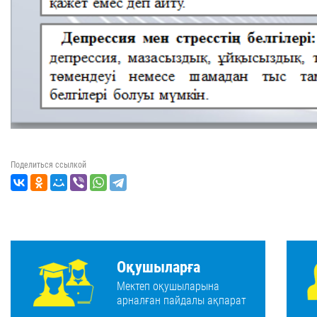
Поделиться ссылкой
Оқушыларға
Мектеп оқушыларына
арналған пайдалы ақпарат