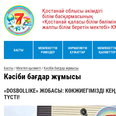
Қостанай облысы әкімдігі
білім басқармасының
«Қостанай қаласы білім бөлімі
жалпы білім беретін мектебі» 
МЕМЛЕКЕТТІК
НОРМАТИВТІК
МЕМЛЕКЕТТІ
БАСТЫ
РӘМІЗДЕР
ҚҰЖАТТАР
ҚЫЗМЕТТЕР
Басты
/
Мектеп қызметі
/
Кәсіби бағдар жұмысы
Кәсіби бағдар жұмысы
«DOSBOLLIKE» ЖОБАСЫ: КӨКЖИЕГІМІЗДІ К
ТҮСТІ!