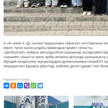
6 «А» және 6 «Д» сынып оқушылары «Арасан» кәсіпорнына эк
көріп, туған қаласындағы мамандықтармен танысты.
«ДосболLIKE» жобасы аясында білім алушылар экскурсияға бары
сырымен танысты және әрбір өнімнің артында қаншалықты үл
Мұндай кездесулер оқушылардың дүниетанымын кеңейтіп қана
көзқараспен қарауға үйретеді, еңбекке деген құрмет пен 
Поделиться ссылкой