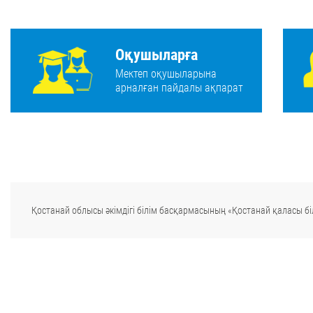
Оқушыларға
Мектеп оқушыларына
арналған пайдалы ақпарат
Қостанай облысы әкімдігі білім басқармасының «Қостанай қаласы біл