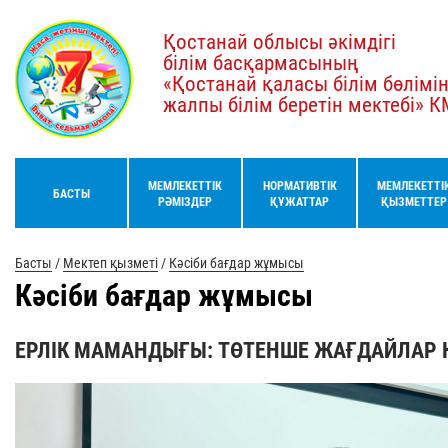
Қостанай облысы әкімдігі
білім басқармасының
«Қостанай қаласы білім бөлімі
жалпы білім беретін мектебі» 
МЕМЛЕКЕТТІК
НОРМАТИВТІК
МЕМЛЕКЕТТІ
БАСТЫ
РӘМІЗДЕР
ҚҰЖАТТАР
ҚЫЗМЕТТЕР
Басты
/
Мектеп қызметі
/
Кәсіби бағдар жұмысы
Кәсіби бағдар жұмысы
ЕРЛІК МАМАНДЫҒЫ: ТӨТЕНШЕ ЖАҒДАЙЛАР Қ