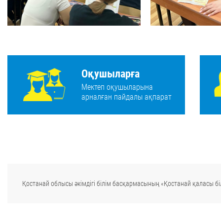
Оқушыларға
Мектеп оқушыларына
арналған пайдалы ақпарат
Қостанай облысы әкімдігі білім басқармасының «Қостанай қаласы біл