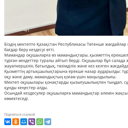
Біздің мектепте Қазақстан Республикасы Төтенше жағдайлар м
бағдар беру кездесуі өтті.
Мамандар оқушыларға өз мамандықтары, қызметтің ерекшелі
тұрған міндеттер туралы айтып берді. Оқушылар бұл салада ж
жауапкершілік, батылдық, төзімділік және кез келген жағдайд
Қызметтің артықшылықтарына ерекше назар аударылды: тұрақт
оқу және даму, мамандықтың қоғам үшін маңыздылығы.
Мектеп оқушылары қонақтарды қызығушылықпен тыңдап, сұ
құнды кеңестер алды.
Осындай кездесулер оқушыларға мамандықтар әлемін жақсыра
көмектеседі.
Поделиться ссылкой