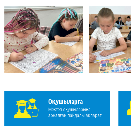
Оқушыларға
Мектеп оқушыларына
арналған пайдалы ақпарат