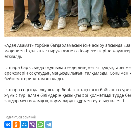
«Адал Азамат» тәрбие бағдарламасын іске асыру аясында «
мәдениетті қалыптастыруға және өз іс-әрекеттеріне жауапке
өткізілді.
Іс-шара барысында оқушылар өздерінің негізгі құқықтары мен
ережелерін сақтаудың маңыздылығын талқылады. Сонымен қ
бейнематериал тамашалады.
Іс-шара соңында оқушылар берілген тақырып бойынша суре
жұмыс түрі алған білімдерін қызықты әрі қолжетімді түрде бе
заңдар мен қоғамдық нормаларды құрметтеуге ықпал етті.
Поделиться ссылкой