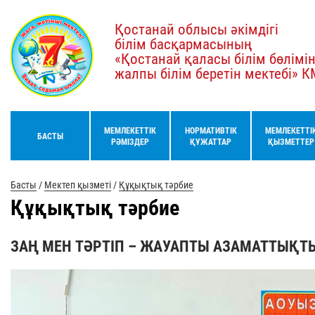
Қостанай облысы әкімдігі
білім басқармасының
«Қостанай қаласы білім бөлімі
жалпы білім беретін мектебі» 
МЕМЛЕКЕТТІК
НОРМАТИВТІК
МЕМЛЕКЕТТІ
БАСТЫ
РӘМІЗДЕР
ҚҰЖАТТАР
ҚЫЗМЕТТЕР
Басты
/
Мектеп қызметі
/
Құқықтық тәрбие
Құқықтық тәрбие
ЗАҢ МЕН ТӘРТІП – ЖАУАПТЫ АЗАМАТТЫҚТЫ