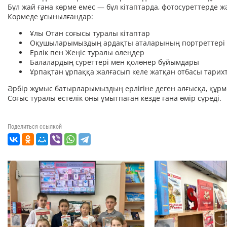
Бұл жай ғана көрме емес — бұл кітаптарда, фотосуреттерде 
Көрмеде ұсынылғандар:
Ұлы Отан соғысы туралы кітаптар
Оқушыларымыздың ардақты аталарының портреттері
Ерлік пен Жеңіс туралы өлеңдер
Балалардың суреттері мен қолөнер бұйымдары
Ұрпақтан ұрпаққа жалғасып келе жатқан отбасы тарих
Әрбір жұмыс батырларымыздың ерлігіне деген алғысқа, құр
Соғыс туралы естелік оны ұмытпаған кезде ғана өмір сүреді.
Поделиться ссылкой