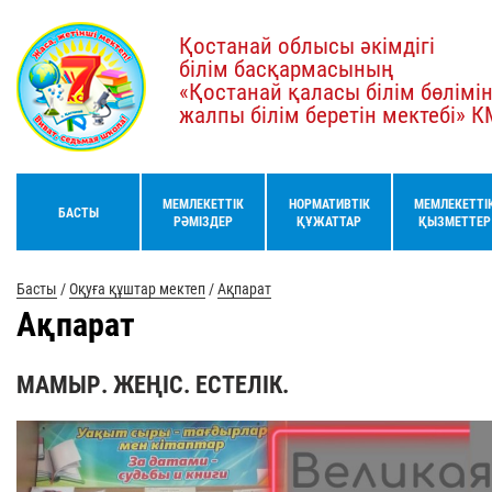
Қостанай облысы әкімдігі
білім басқармасының
«Қостанай қаласы білім бөлімі
жалпы білім беретін мектебі» 
МЕМЛЕКЕТТІК
НОРМАТИВТІК
МЕМЛЕКЕТТІ
БАСТЫ
РӘМІЗДЕР
ҚҰЖАТТАР
ҚЫЗМЕТТЕР
Басты
/
Оқуға құштар мектеп
/
Ақпарат
Ақпарат
МАМЫР. ЖЕҢІС. ЕСТЕЛІК.