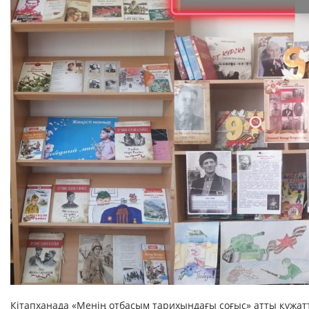
Кітапханада «Менің отбасым тарихындағы соғыс» атты құжа