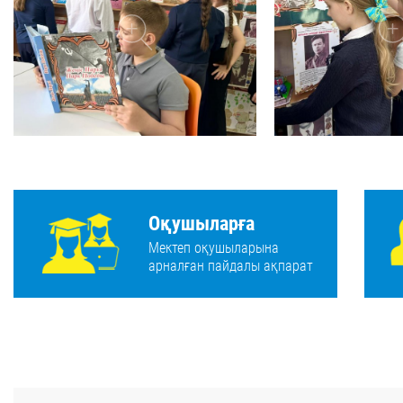
Оқушыларға
Мектеп оқушыларына
арналған пайдалы ақпарат