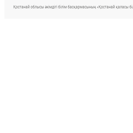
Қостанай облысы әкімдігі білім басқармасының «Қостанай қаласы біл