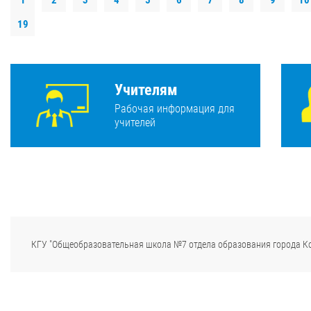
1
2
3
4
5
6
7
8
9
10
19
Учителям
Рабочая информация для
учителей
КГУ "Общеобразовательная школа №7 отдела образования города К