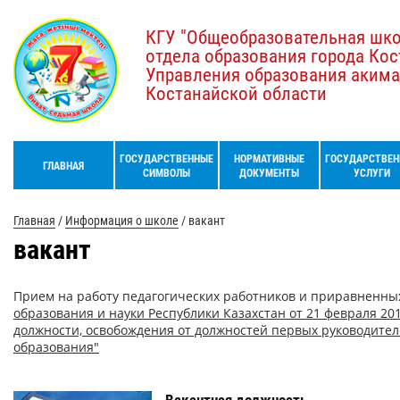
КГУ "Общеобразовательная шк
отдела образования города Кос
Управления образования акима
Костанайской области
ГОСУДАРСТВЕННЫЕ
НОРМАТИВНЫЕ
ГОСУДАРСТВЕН
ГЛАВНАЯ
СИМВОЛЫ
ДОКУМЕНТЫ
УСЛУГИ
Главная
/
Информация о школе
/
вакант
вакант
Прием на работу педагогических работников и приравненных
образования и науки Республики Казахстан от 21 февраля 20
должности, освобождения от должностей первых руководител
образования"