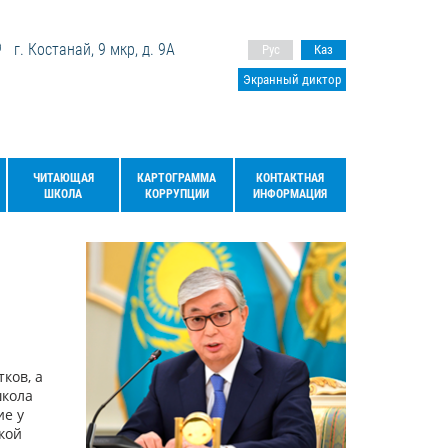
г. Костанай, 9 мкр, д. 9А
Рус
Каз
Экранный диктор
ЧИТАЮЩАЯ
КАРТОГРАММА
КОНТАКТНАЯ
ШКОЛА
КОРРУПЦИИ
ИНФОРМАЦИЯ
ков, а
школа
ие у
кой