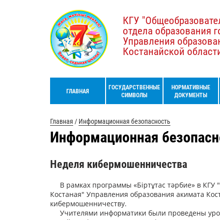
КГУ "Общеобразовате
отдела образования г
Управления образова
Костанайской област
ГОСУДАРСТВЕННЫЕ
НОРМАТИВНЫЕ
ГЛАВНАЯ
СИМВОЛЫ
ДОКУМЕНТЫ
Главная
/
Информационная безопасность
Информационная безопасн
Неделя кибермошенничества
В рамках программы «Біртұтас тәрбие» в КГУ 
Костаная" Управления образования акимата Кост
кибермошенничеству.
Учителями информатики были проведены уроки 