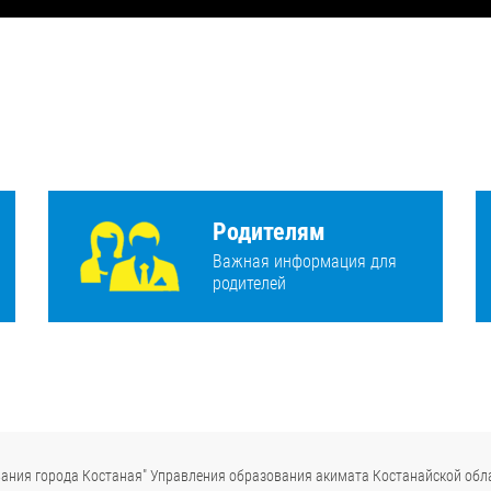
Родителям
Важная информация для
родителей
ания города Костаная" Управления образования акимата Костанайской обл