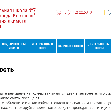
льная школа №7
8 (7142) 222-318
орода Костаная"
ния акимата
и
ГОСУДАРСТВЕННЫЕ
ИНФОРМАЦИЯ О
ДЕЯТЕЛЬНОСТЬ
ЗАПИСЬ В 1 КЛАСС
УСЛУГИ
ШКОЛЕ
ШКОЛЫ
ость
те внимание на то, чем занимаются дети в интернете, что смо
 какие сайты посещают.
те, объясните им, как избегать опасных ситуаций и как защища
вах, контролируйте время, которое дети проводят в сети, и уч